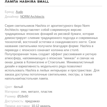
ЛАМПА HASHIRA SMALL
Бренд:
Audo
Дизайнер:
NORM Architects
Серия светильников Hashira от архитектурного бюро Norm
Architects представляет собой современную версию
традиционных японских фонарей из рисовой бумаги, которая
демонстрирует слияние традиционного подхода и современных
технологий, восточной эстетики и скандинавского хюгге. Свое
название светильники получили благодаря форме: Hashira в
переводе с японского означает колонна или столб.
Полупрозрачная ткань создает эффект рассеивания и уютную
атмосферу, напоминающую о японских "минках" и свечах на
окнах домов в Копенгагене и Стокгольме. Минималистичный
дизайн и вариативность модельного ряда позволяют
использовать Hashira в любых интерьерах и пространствах. Для
заказа доступны потолочные светильники, люстры, а также
напольная/настольная лампа.
Цвет:
белый
Материал:
лен, металл, пластик
Размер:
Ø18х60
Доступность:
предзаказ
Период доставки:
10-12 недель