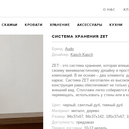
О НАС
КЛ
СКАМЬИ
КРОВАТИ
ХРАНЕНИЕ
АКСЕССУАРЫ
КУХНИ
СИСТЕМА ХРАНЕНИЯ ZET
Бренд:
Audo
Дизайнер:
Kasch Kasch
ZET - это система хранения, которая впиш
своему минималистичному дизайну и прост
композиций. В ее основе – два элемента: 
каркас. Система ZET изготовлен из высоко
конструкция рамы обеспечивает не только 
внешний вид. Стеллажи легко собираются и
перемещать, использовать у стены или в к
Цвет:
черный, светлый дуб, темный дуб
Материал:
металл, дерево
Размер:
94х37х67; 94x37x142; 185x37x67; 
Доступность:
предзаказ
Период доставки:
10-12 недель