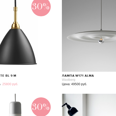
30%
TE BL 9 M
ЛАМПА W171 ALMA
Wastberg
.
25800 руб.
Цена: 49500 руб.
30%