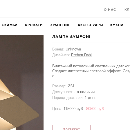
О НАС
КЛ
СКАМЬИ
КРОВАТИ
ХРАНЕНИЕ
АКСЕССУАРЫ
КУХНИ
ЛАМПА SYMFONI
Бренд:
Unknown
Дизайнер:
Preben Dahl
Винтажный потолочный светильник датског
Создает интересный световой эффект. Созд
е.
Размер:
Ø31
Доступность:
в наличии
Период доставки:
1 день
Цена:
115000 руб.
80500 руб.
ЗАПРОС