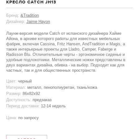
КРЕСЛО CATCH JH13
Бренд:
&Tradition
Дизайнер:
Jaime Hayon
Лаунж-версия модели Catch от испанского дизайнера Хайме
Айона, в архиве которого работы для известных мебельных
фабрик, включая Cassina, Fritz Hansen, AndTradition и Magis, а
также интерьерные проекты для Lladro, Camper, Faberge и
Radisson Blu. Отличительные черты - эргономичное сиденье и
удобные подлокотники. Металлические ножки представлены в
двух вариантах дизайна, обивка - на выбор. Подходит как для
частных, так и для общественных пространств.
Цвет:
черный
Материал:
металл, пенополиуретан, ткань/кожа
Размер:
86x82x92
Доступность:
предзаказ
Период доставки:
12-14 недель
Цена:
по запросу