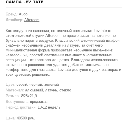
ЛАМПА LEVITATE
Бренд:
Audo
Дизайнер:
Afteroom
Как следует из названия, потолочный светильник Levitate от
стокгольмской студии Afteroom не просто висит на потолке, но
буквально парит в воздухе. Классический алюминиевый плафон
снабжен необычными деталями из латуни, за счет чего
минималистичная форма приобретает необычное выражение:
казалось бы, простой светильник вызывает многочисленные
ассоциации – от колокола до цветка. Благодаря использованию
стеклянного рассеивателя удается добиться максимально
комфортного для глаз света. Levitate доступен в двух размерах и
трех цветовых решениях.
Цвет:
серый, черный, зеленый
Материал:
алюминий, латунь, стекло
Размер:
Ø28x21,9
Доступность:
предзаказ
Период доставки:
10-12 недель
Цена:
40500 руб.