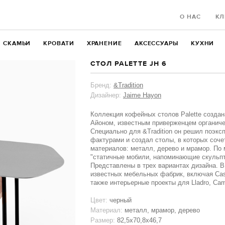
О НАС
КЛ
СКАМЬИ
КРОВАТИ
ХРАНЕНИЕ
АКСЕССУАРЫ
КУХНИ
СТОЛ PALETTE JH 6
Бренд:
&Tradition
Дизайнер:
Jaime Hayon
Коллекция кофейных столов Palette созда
Айоном, известным приверженцем органиче
Специально для &Tradition он решил поэк
фактурами и создал столы, в которых соче
материалов: металл, дерево и мрамор. По м
"статичные мобили, напоминающие скульп
Представлены в трех вариантах дизайна. 
известных мебельных фабрик, включая Cassi
также интерьерные проекты для Lladro, Camp
Цвет:
черный
Материал:
металл, мрамор, дерево
Размер:
82,5х70,8х46,7