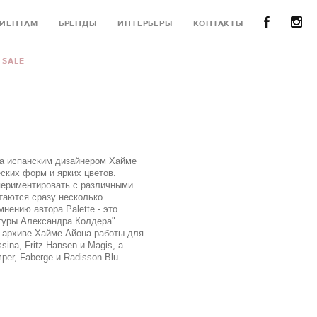
ИЕНТАМ
БРЕНДЫ
ИНТЕРЬЕРЫ
КОНТАКТЫ
SALE
на испанским дизайнером Хайме
ских форм и ярких цветов.
спериментировать с различными
таются сразу несколько
нению автора Palette - это
туры Александра Колдера".
В архиве Хайме Айона работы для
na, Fritz Hansen и Magis, а
er, Faberge и Radisson Blu.