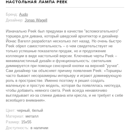
НАСТОЛЬНАЯ ЛАМПА PEEK
Бренд:
Audo
Дизайнер:
Jonas Wagell
Изначально Peek был придуман в качестве "вспомогательного"
торшера для дивана, который шведский архитектор и дизайнер
Йонас Вагелл разработал несколько лет назад. Но очень быстро
Peek обрел самостоятельность – о чем свидетельствует не
только успешные показатели продаж, но и продолжение
коллекции в виде настольной версии. Ключевые черты Peek –
минималистичный дизайн и функциональность: светильник
диммируется при помощи сенсорной кнопки на верхней "ручке".
Сам дизайнер так объясняет причину появления Peek: «Торшеры
часто бывают несоразмерны интерьеру и играют доминирующую
роль в пространстве. Именно поэтому я решил создать
маленькую и простую модель, которая бы появлялась ниоткуда,
чтобы добавить немного света. Peek всегда ненавязчиво
выглядывает из-за спинки дивана или кресла, и не требует к себе
всеобщего внимания».
Цвет:
черный, белый
Материал:
металл
Размер:
15х55
Доступность:
в наличии