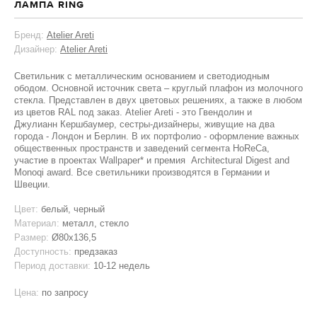
ЛАМПА RING
Бренд:
Atelier Areti
Дизайнер:
Atelier Areti
Светильник с металлическим основанием и светодиодным
ободом. Основной источник света – круглый плафон из молочного
стекла. Представлен в двух цветовых решениях, а также в любом
из цветов RAL под заказ. Atelier Areti - это Гвендолин и
Джулианн Кершбаумер, сестры-дизайнеры, живущие на два
города - Лондон и Берлин. В их портфолио - оформление важных
общественных пространств и заведений сегмента HoReCa,
участие в проектах Wallpaper* и премия Architectural Digest and
Monoqi award. Все светильники производятся в Германии и
Швеции.
Цвет:
белый, черный
Материал:
металл, стекло
Размер:
Ø80x136,5
Доступность:
предзаказ
Период доставки:
10-12 недель
Цена:
по запросу