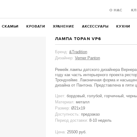
О НАС
КЛ
СКАМЬИ
КРОВАТИ
ХРАНЕНИЕ
АКСЕССУАРЫ
КУХНИ
ЛАМПА TOPAN VP6
Бренд:
&Tradition
Дизайнер:
Verner Panton
Ремейк лампы датского дизайнера Вернера
году как часть интерьерного проекта рестор
Трондхейме. Лаконичная форма и насыщенн
дизайна от Пантона. Представлена в пяти 
Цвет:
бордовый, голубой, горчичный, черн
Материал:
металл
Размер:
Ø21x19
Доступность:
предзаказ
Период доставки:
8-10 недель
Цена:
25500 руб.