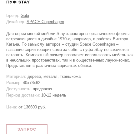
ПУФ STAY
Бренд:
Gubi
Дизайнер:
SPACE Copenhagen
Для серии мягкой мебели Stay характерны органические формы,
встречающиеся в дизайне 1970-х, например, в работах Виктора
Кагана. По замыслу авторов – студии Space Copenhagen –
название серии говорит само за себя: c пуфа Stay не захочется
вставать. Компактный размер позволяет использовать мебель как
в небольших пространствах, так и в общественных лаунж-зонах.
Представлен в различных вариантах обивки.
Материал:
дерево, металл, ткань/кожа
Размер:
40x78x62
Доступность:
предзаказ
Период доставки:
10-12 недель
Цена:
от
136600 руб.
ЗАПРОС