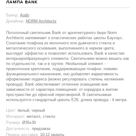
ЛАМПА BANK
Бренд:
Audo
Дизайнер:
NORM Architects
Потолочный светильник Bank от архитектурного бюро Norm
Architects напоминает о классических работах школы Баухаус.
Сочетание плафона из молочного или дымчатого стекла и
металлического основания, выполненного в черном цвете,
выглядит эффектно и позволяет использовать Bank в качестве
интерьерообразующего элемента. Светильники можно вешать как
по отдельности, так и в группе. Необычный элемент -
проволочное крепление, поддерживающее плафон: помимо
функционального назначения, оно добавляет вариативность
оформлению подвеса (можно регулировать степень натяжения
провода). Bank обеспечивает отличное освещение вне
зависимости от характера помещения: от коридора в жилом
пространстве до офисной переговорной. В светильниках
используется стандартный цоколь Е26, длина провода - 4 метра.
Цвет:
белый, черный
Материал:
металл, стекло
Размер:
Ø35х30
Доступность:
предзаказ
Период доставки:
10-12 недель