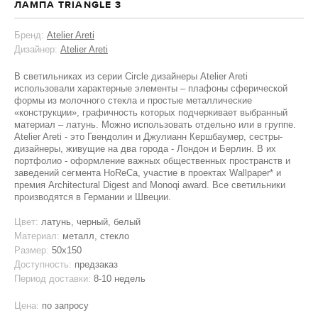
ЛАМПА TRIANGLE 3
Бренд:
Atelier Areti
Дизайнер:
Atelier Areti
В светильниках из серии Circle дизайнеры Atelier Areti
использовали характерные элементы – плафоны сферической
формы из молочного стекла и простые металлические
«конструкции», графичность которых подчеркивает выбранный
материал – латунь. Можно использовать отдельно или в группе.
Atelier Areti - это Гвендолин и Джулианн Кершбаумер, сестры-
дизайнеры, живущие на два города - Лондон и Берлин. В их
портфолио - оформление важных общественных пространств и
заведений сегмента HoReCa, участие в проектах Wallpaper* и
премия Architectural Digest and Monoqi award. Все светильники
производятся в Германии и Швеции.
Цвет:
латунь, черный, белый
Материал:
металл, стекло
Размер:
50x150
Доступность:
предзаказ
Период доставки:
8-10 недель
Цена:
по запросу