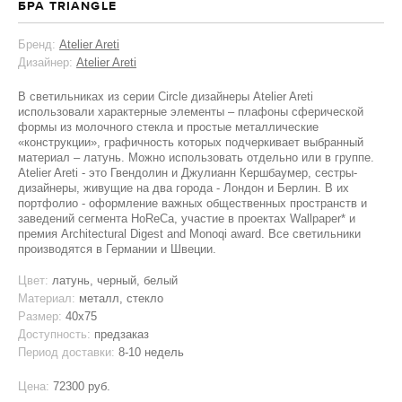
БРА TRIANGLE
Бренд:
Atelier Areti
Дизайнер:
Atelier Areti
В светильниках из серии Circle дизайнеры Atelier Areti
использовали характерные элементы – плафоны сферической
формы из молочного стекла и простые металлические
«конструкции», графичность которых подчеркивает выбранный
материал – латунь. Можно использовать отдельно или в группе.
Atelier Areti - это Гвендолин и Джулианн Кершбаумер, сестры-
дизайнеры, живущие на два города - Лондон и Берлин. В их
портфолио - оформление важных общественных пространств и
заведений сегмента HoReCa, участие в проектах Wallpaper* и
премия Architectural Digest and Monoqi award. Все светильники
производятся в Германии и Швеции.
Цвет:
латунь, черный, белый
Материал:
металл, стекло
Размер:
40x75
Доступность:
предзаказ
Период доставки:
8-10 недель
Цена:
72300 руб.