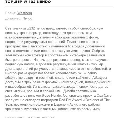
ТОРШЕР W 132 NENDO
Бренд:
Wastberg
Дизайнер:
Nendo
Светильники w132 nendo представляют собой своеобразную
систему-трансформер, состоящую из дополняемых и
взаимозаменяемых деталей – абажуров различных форм,
подвесов и регулируемых креплений. Положение света в
пространстве с легкостью изменяется благодаря добавлению
новых элементов или перестановке уже имеющихся. Собрать
элегантный конструктор в собственном интерьере становится
быстро и просто. Например, прикрепив провод, можно получить
подвесную лампу, а добавив регулируемый штатив - торшер.
Длина креплений регулируется в зависимости от потребностей, а
многообразие форм позволяет использовать w132 nendo
абсолютно везде - в гостиной, спальне или кабинете. Абажуры
доступны в трех разных формах - конусовидной, цилиндрической
и шарообразной. Их матовая рассеивающая поверхность делает
свет мягким, ровным и спокойным. Дизайн светильника
разработало японское бюро Nendo. Основатель проекта Оки Сато
заслуженно обладает наградами Red Dot Award и Designer of The
Year, несколькими офисами в Европе и Азии, а его работы
хранятся в музейных и частных коллекциях по всему миру.