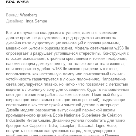
БРА W153
Бренд:
Wastberg
Дизайнер:
Inga Sempe
Как и в случае со складными стульями, лампы с зажимами
долгое время не допускались в ряд предметов «высокого»
дизайна из-за существующих коннотаций с провинциальным,
мещанским бытом и образом жизни. Модель светильника w153 île
опровергает и разрушает устоявшиеся стереотипы. Конструкция с
плоским основанием, стройным креплением и тонким плафоном,
напоминающим дамскую шляпу, не только элегантна и изящна,
но и невероятно удобна. w153 île можно прикрепить к стене,
использовать как настольную лампу или прикроватный ночник -
устойчивость гарантируется в любых положениях. Направление
света регулируется плавно, но четко - что позволяет с легкостью
выделить локальную зону для освещения, будь то направленный
свет для чтения или работы за компьютером. Приятный бонус -
широкая цветовая гамма (пять цветовых решений), выделяющая
светильник в качестве яркой и заметной детали в интерьере.
Дизайн модели разработан выпускницей парижской школы
промышленного дизайна École Nationale Supérieure de Création
Industrielle Ингой Семпе. Дизайнер успела поработать для таких
брендов как Cappellini, Edra, Luceplan, Baccarat, Ligne Rose,
получить несколько заслуженных наград международного
сообщества и организовать собственную выставку в Париже.