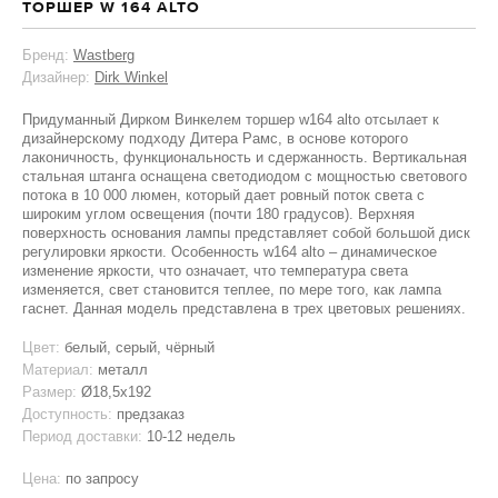
ТОРШЕР W 164 ALTO
Бренд:
Wastberg
Дизайнер:
Dirk Winkel
Придуманный Дирком Винкелем торшер w164 alto отсылает к
дизайнерскому подходу Дитера Рамс, в основе которого
лаконичность, функциональность и сдержанность. Вертикальная
стальная штанга оснащена светодиодом с мощностью светового
потока в 10 000 люмен, который дает ровный поток света с
широким углом освещения (почти 180 градусов). Верхняя
поверхность основания лампы представляет собой большой диск
регулировки яркости. Особенность w164 alto – динамическое
изменение яркости, что означает, что температура света
изменяется, свет становится теплее, по мере того, как лампа
гаснет. Данная модель представлена в трех цветовых решениях.
Цвет:
белый, серый, чёрный
Материал:
металл
Размер:
Ø18,5x192
Доступность:
предзаказ
Период доставки:
10-12 недель
Цена:
по запросу