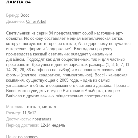
ЛАМПА 84
Бренд:
Bocci
Дизайнер:
Omer Arbel
Светильники из серии 84 представляют собой настоящие арт-
объекты. Их основу составляет медная металлическая сетка,
которую погружают в горячее стекло, благодаря чему получается
интересная форма и "содержание". Благодаря процессу
производства каждый светильник обладает уникальным
дизайном. Подходят как для общественных, так и для частных
пространств. Доступны в девяти вариантах размера (1, 3, 5, 7, 11,
14, 20, 26, 36 плафонов на выбор) и с основанием различной
формы (круглое, квадратное, прямоугольное). Bocci - канадская
компания, существующая с 2005 года, - одна из самых
узнаваемых в области современного светового дизайна. Проекты
Bocci можно увидеть в музее Виктории и Альберта, галерее
Barbican и других важных общественных пространствах.
Материал:
стекло, металл
Размер:
11,6х12
Доступность:
предзаказ
Период доставки:
12-14 недель
Цена:
по запросу