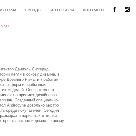
ИЕНТАМ
БРЕНДЫ
ИНТЕРЬЕРЫ
КОНТАКТЫ
SALE
итектор Даниэль Сиггеруд.
ории легли в основу дизайна, в
уре Древнего Рима, и к работам
остых форм и необычных
угих моделей. Основательные
оминают о приемах дизайнеров
ерриан. Созданный специально
тол Androgyne довольно быстро
ть среди покупателей. Сегодня
размерах и вариантах отделки,
х пространствах и домах по всему