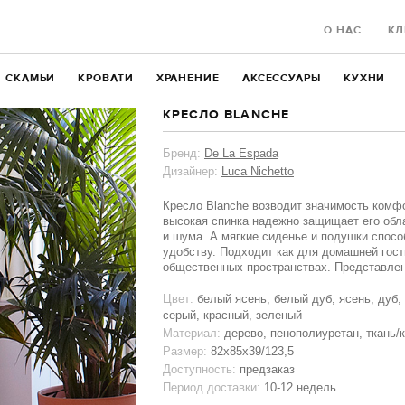
О НАС
КЛ
СКАМЬИ
КРОВАТИ
ХРАНЕНИЕ
АКСЕССУАРЫ
КУХНИ
КРЕСЛО BLANCHE
Бренд:
De La Espada
Дизайнер:
Luca Nichetto
Кресло Blanche возводит значимость комфо
высокая спинка надежно защищает его обл
и шума. А мягкие сиденье и подушки спос
удобству. Подходит как для домашней гости
общественных пространствах. Представлен
Цвет:
белый ясень, белый дуб, ясень, дуб,
серый, красный, зеленый
Материал:
дерево, пенополиуретан, ткань/
Размер:
82x85x39/123,5
Доступность:
предзаказ
Период доставки:
10-12 недель