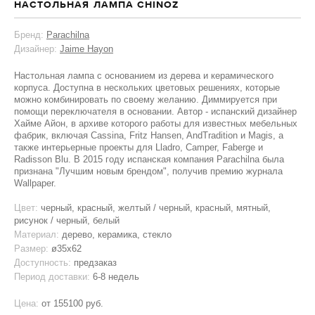
НАСТОЛЬНАЯ ЛАМПА CHINOZ
Бренд:
Parachilna
Дизайнер:
Jaime Hayon
Настольная лампа с основанием из дерева и керамического
корпуса. Доступна в нескольких цветовых решениях, которые
можно комбинировать по своему желанию. Диммируется при
помощи переключателя в основании. Автор - испанский дизайнер
Хайме Айон, в архиве которого работы для известных мебельных
фабрик, включая Cassina, Fritz Hansen, AndTradition и Magis, а
также интерьерные проекты для Lladro, Camper, Faberge и
Radisson Blu. В 2015 году испанская компания Parachilna была
признана "Лучшим новым брендом", получив премию журнала
Wallpaper.
Цвет:
черный, красный, желтый / черный, красный, мятный,
рисунок / черный, белый
Материал:
дерево, керамика, стекло
Размер:
ø35х62
Доступность:
предзаказ
Период доставки:
6-8 недель
Цена:
от
155100 руб.