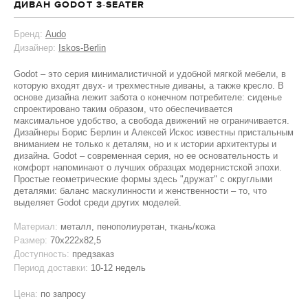
ДИВАН GODOT 3-SEATER
Бренд:
Audo
Дизайнер:
Iskos-Berlin
Godot – это серия минималистичной и удобной мягкой мебели, в
которую входят двух- и трехместные диваны, а также кресло. В
основе дизайна лежит забота о конечном потребителе: сиденье
спроектировано таким образом, что обеспечивается
максимальное удобство, а свобода движений не ограничивается.
Дизайнеры Борис Берлин и Алексей Искос известны пристальным
вниманием не только к деталям, но и к истории архитектуры и
дизайна. Godot – современная серия, но ее основательность и
комфорт напоминают о лучших образцах модернистской эпохи.
Простые геометрические формы здесь "дружат" с округлыми
деталями: баланс маскулинности и женственности – то, что
выделяет Godot среди других моделей.
Материал:
металл, пенополиуретан, ткань/кожа
Размер:
70x222x82,5
Доступность:
предзаказ
Период доставки:
10-12 недель
Цена:
по запросу