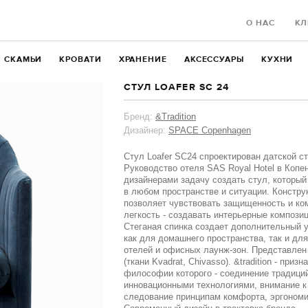
О НАС
КЛ
СКАМЬИ
КРОВАТИ
ХРАНЕНИЕ
АКСЕССУАРЫ
КУХНИ
СТУЛ LOAFER SC 24
Бренд:
&Tradition
Дизайнер:
SPACE Copenhagen
Стул Loafer SC24 спроектирован датской 
Руководство отеля SAS Royal Hotel в Копе
дизайнерами задачу создать стул, которы
в любом пространстве и ситуации. Констру
позволяет чувствовать защищенность и ко
легкость - создавать интерьерные компози
Стеганая спинка создает дополнительный у
как для домашнего пространства, так и для
отелей и офисных лаунж-зон. Представлен
(ткани Kvadrat, Chivasso). &tradition - при
философии которого - соединение традици
инновационными технологиями, внимание к
следование принципам комфорта, эргономи