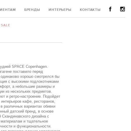
ИЕНТАМ
БРЕНДЫ
ИНТЕРЬЕРЫ
КОНТАКТЫ
SALE
студией SPACE Copenhagen.
нгагене поставило перед
й одинаково хорошо смотрелся бы
кция с высокими подлокотниками
мфорт, а небольшие размеры и
ции из нескольких предметов.
ют и ретро-настроение. Подойдет
 интерьеров кафе, ресторанов,
 в различных вариантах обивки
знанный датский бренд, в основе
й Скандинавского дизайна с
 материалам и тщательное
чности и функциональности.