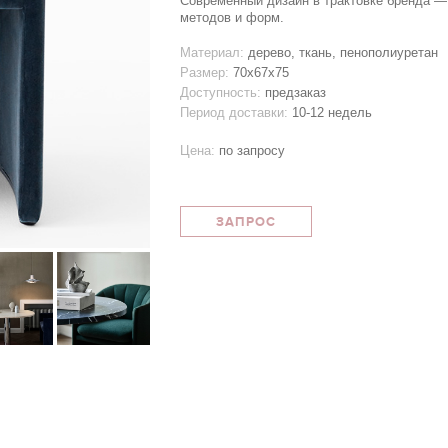
Современный дизайн в трактовке бренда —
методов и форм.
Материал:
дерево, ткань, пенополиуретан
Размер:
70x67x75
Доступность:
предзаказ
Период доставки:
10-12 недель
Цена:
по запросу
ЗАПРОС