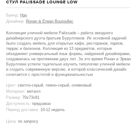
СТУЛ PALISSADE LOUNGE LOW
Бренд:
Hay
Дизайнер:
Ronan & Erwan Bouroullec
Коллекция уличной мебели Palissade – работа звездного
дизайнерского дуэта братьев Буруллеков. Их основной задачей
было создать мебель для открытых кафе, ресторанов, парков,
террас и балконов. Коллекция из 13 предметов, которые
объединяет универсальный язык формы, найденной дизайнерами,
создавалась на протяжении двух лет. За это время Ронан и Эрван
Буруллеки успели тщательно изучить типологию уличной мебели
и создать современную версию, в которой классический дизайн
сочетается с простотой и функциональностью.
Цвет:
светло-серый, темно-серый, оливковый
Материал:
металл
Размер:
70x73x81
Доступность:
предзаказ
Период доставки:
10-12 недель
Цена:
по запросу