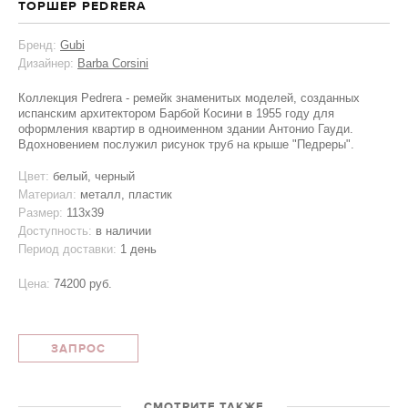
ТОРШЕР PEDRERA
Бренд:
Gubi
Дизайнер:
Barba Corsini
Коллекция Pedrera - ремейк знаменитых моделей, созданных
испанским архитектором Барбой Косини в 1955 году для
оформления квартир в одноименном здании Антонио Гауди.
Вдохновением послужил рисунок труб на крыше "Педреры".
Цвет:
белый, черный
Материал:
металл, пластик
Размер:
113x39
Доступность:
в наличии
Период доставки:
1 день
Цена:
74200 руб.
ЗАПРОС
СМОТРИТЕ ТАКЖЕ