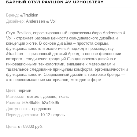
БАРНЫЙ СТУЛ PAVILION AV UPHOLSTERY
Бренд:
&Tradition
Дизайнер:
Anderssen & Voll
Стул Pavilion, спроектированный норвежским бюро Anderssen &
Voll - отражает базовые ценности скандинавского дизайна и
концепции хюгге. В основе дизайна – простота формы,
функциональность и экологичный подход к производству.
&tradition — признанный датский бренд, в основе философии
которого - соединение традиций Скандинавского дизайна с
инновационными технологиями, внимание к материалам и
тщательное следование принципам комфорта, эргономичности и
функциональности. Современный дизайн в трактовке бренда —
это переосмысление материалов, методов и форм.
Цвет:
черный
Материал:
металл, дерево, ткань
Размер:
50x48x85; 52x48x95
Доступность:
предзаказ
Период доставки:
10-12 недель
Цена:
от
89300 руб.