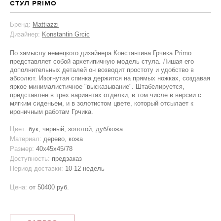
СТУЛ PRIMO
Бренд:
Mattiazzi
Дизайнер:
Konstantin Grcic
По замыслу немецкого дизайнера Константина Грчика Primo
представляет собой архетипичную модель стула. Лишая его
дополнительных деталей он возводит простоту и удобство в
абсолют. Изогнутая спинка держится на прямых ножках, создавая
яркое минималистичное "высказывание". Штабелируется,
представлен в трех вариантах отделки, в том числе в версии с
мягким сиденьем, и в золотистом цвете, который отсылает к
ироничным работам Грчика.
Цвет:
бук, черный, золотой, дуб/кожа
Материал:
дерево, кожа
Размер:
40х45х45/78
Доступность:
предзаказ
Период доставки:
10-12 недель
Цена:
от
50400 руб.