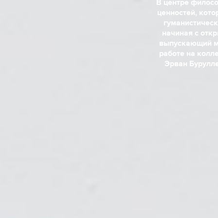
В центре филосо
ценностей, кото
гуманистическ
начиная с откр
выпускающий ме
работе на колл
Эрван Бурулле