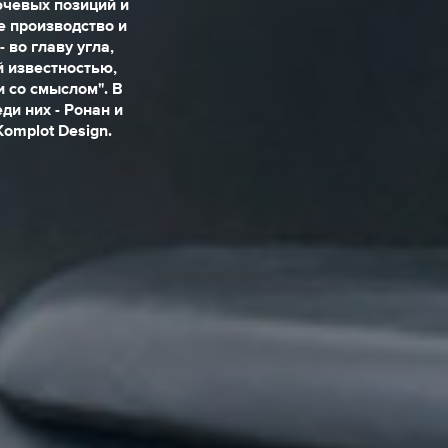
ючевых позиций и
е производство и
 во главу угла,
й известностью,
 со смыслом". В
ди них - Ронан и
Komplot Design.