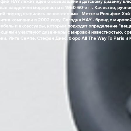
фии HAY лежит идея о возвращении датскому дизайну кл
рые разделяли модернисты в 1950-60-е гг. Качество, ручно
ий подход ставились основателями - Метте и Рольфом Хэй -
ытия компании в 2002 году. Сегодня HAY - бренд с мирово
бель и аксессуары, которым подходит определение "вещи
екциями участвуют дизайнеры с мировой известностью, сре
ки, Инга Семпе, Стефан Диес, бюро All The Way To Paris и 